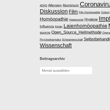
Coronavir
Allergien
Aluminium
S
ADHS
Diskussion
Film
Film Homöopathie
Geburt
Imp
C
Homöopathie
Hygiene
Haptonomie
Laienhomöopathie
Influenza
Kinder
H
Open_Source_Heilmethode
source
Opera
Selbstbehand
Psychopharmaka
Schwangerschaft
E
Wissenschaft
H
Beitragsarchiv
O
M
Ö
O