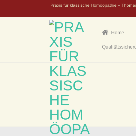
Praxis für klassische Homöopathie – Thoma
Home
Qualitätssicher
P
R
A
X
I