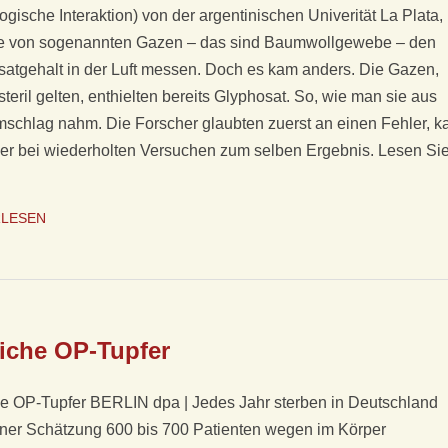
o­gi­sche In­ter­ak­ti­on) von der ar­gen­ti­ni­schen Uni­ve­ri­tät La Pla­ta,
­fe von so­ge­nann­ten Ga­zen – das sind Baumwollgewe­be – den
­sat­ge­halt in der Luft mes­sen. Doch es kam an­ders. Die Ga­zen,
ste­ril gel­ten, ent­hiel­ten be­reits Gly­pho­sat. So, wie man sie aus
schlag nahm. Die For­scher glaub­ten zu­erst an ei­nen Feh­ler, k
r bei wie­der­hol­ten Ver­su­chen zum sel­ben Er­geb­nis. Lesen Si
RLESEN
iche OP-Tupfer
e OP-Tupfer BERLIN dpa | Jedes Jahr sterben in Deutschland
ner Schätzung 600 bis 700 Patienten wegen im Körper