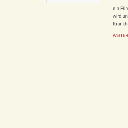
P
ein Fil
wird un
A
Krankh
T
WEITE
H
I
E
D
Ü
S