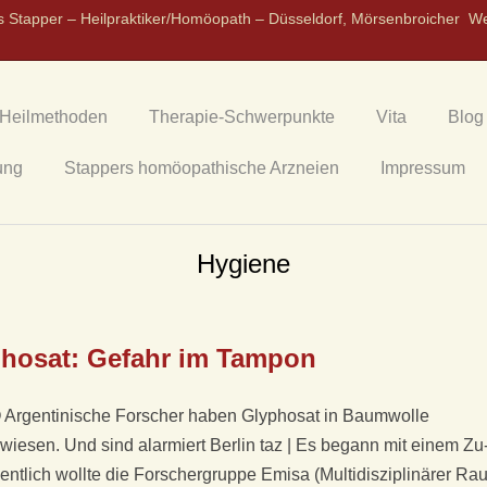
s Stapper – Heilpraktiker/Homöopath – Düsseldorf, Mörsenbroicher W
Heilmethoden
Therapie-Schwerpunkte
Vita
Blog
ung
Stappers homöopathische Arzneien
Impressum
Hygiene
hosat: Gefahr im Tampon
 Argentinische Forscher haben Glyphosat in Baumwolle
iesen. Und sind alarmiert Ber­lin taz | Es be­gann mit ei­nem Zu
­gent­lich woll­te die For­scher­grup­pe Emi­sa (Mul­ti­dis­zi­pli­nä­rer R