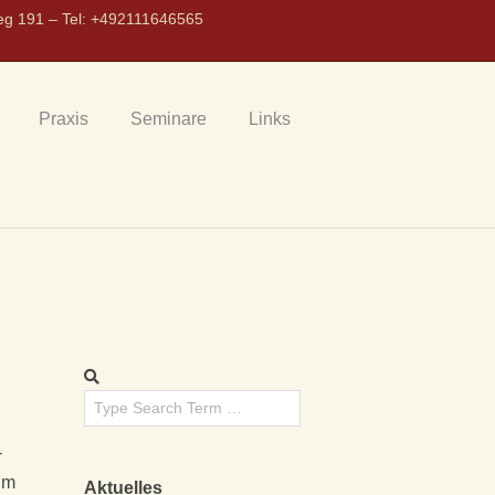
eg 191 – Tel: +492111646565
Praxis
Seminare
Links
­
aum
Aktuelles