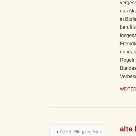
vergess
S
das Akt
in Ber
C
beruft 
Insgesa
H
Fremdkö
E
unbeabs
Regeln 
H
Bundes
Verbess
O
WEITE
M
Ö
O
alte
In
ADHS
,
Allergien
,
Film