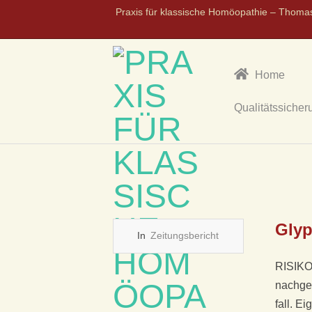
Praxis für klassische Homöopathie – Thoma
Home
Qualitätssicher
P
R
A
Glyp
In
Zeitungsbericht
X
RISIKO
I
nachgew
fall. Ei