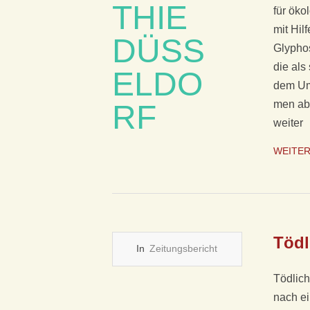
S
für öko­l
F
mit Hil
Gly­pho
Ü
die als 
dem Um­
R
men abe
weiter
K
WEITE
L
A
S
Tödl
In
Zeitungsbericht
S
Tödlich
I
nach ei