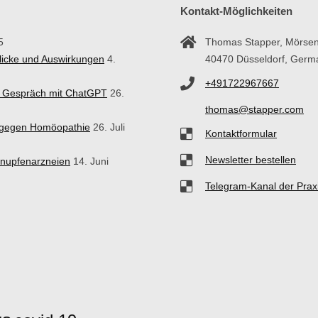
Kontakt-Möglichkeiten
5
Thomas Stapper, Mörsen
blicke und Auswirkungen
4.
40470 Düsseldorf, Germ
+491722967667
in Gespräch mit ChatGPT
26.
thomas@stapper.com
n gegen Homöopathie
26. Juli
Kontaktformular
Newsletter bestellen
hnupfenarzneien
14. Juni
Telegram-Kanal der Prax