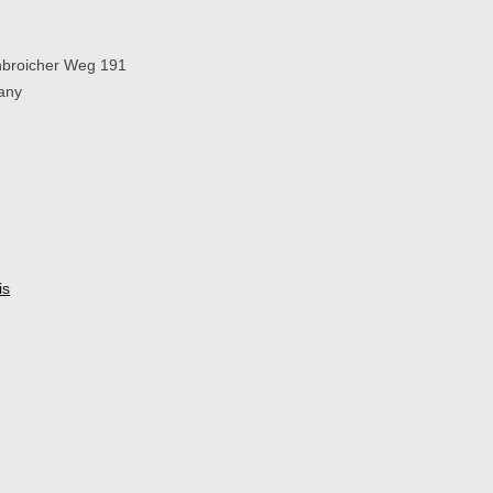
broicher Weg 191
any
is