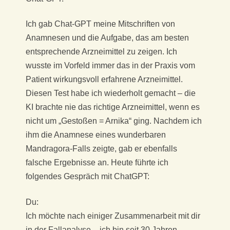
S
Ich gab Chat-GPT meine Mitschriften von
I
Anamnesen und die Aufgabe, das am besten
entsprechende Arzneimittel zu zeigen. Ich
S
wusste im Vorfeld immer das in der Praxis vom
Patient wirkungsvoll erfahrene Arzneimittel.
C
Diesen Test habe ich wiederholt gemacht – die
KI brachte nie das richtige Arzneimittel, wenn es
H
nicht um „Gestoßen = Arnika“ ging. Nachdem ich
E
ihm die Anamnese eines wunderbaren
Mandragora-Falls zeigte, gab er ebenfalls
H
falsche Ergebnisse an. Heute führte ich
folgendes Gespräch mit ChatGPT:
O
Du:
M
Ich möchte nach einiger Zusammenarbeit mit dir
in der Fallanalyse – ich bin seit 30 Jahren