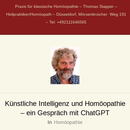
Praxis für klassische Homöopathie – Thomas Stapper –
Heilpraktiker/Homöopath – Düsseldorf, Mörsenbroicher Weg 191
– Tel: +492111646565
P
R
Künstliche Intelligenz und Homöopathie
– ein Gespräch mit ChatGPT
A
In
Homöopathie