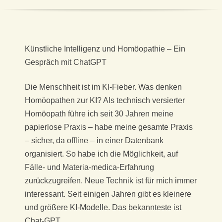
X
I
S
Künstliche Intelligenz und Homöopathie – Ein
Gespräch mit ChatGPT
F
Die Menschheit ist im KI-Fieber. Was denken
Ü
Homöopathen zur KI? Als technisch versierter
Homöopath führe ich seit 30 Jahren meine
R
papierlose Praxis – habe meine gesamte Praxis
K
– sicher, da offline – in einer Datenbank
organisiert. So habe ich die Möglichkeit, auf
L
Fälle- und Materia-medica-Erfahrung
zurückzugreifen. Neue Technik ist für mich immer
A
interessant. Seit einigen Jahren gibt es kleinere
und größere KI-Modelle. Das bekannteste ist
S
Chat-GPT.