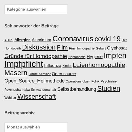
S
I
Schlagwörter der Beiträge
S
Coronavirus
covid 19
Allergien
Aluminium
ADHS
Der
Diskussion
Film
Glyphosat
C
Homöopath
Film Homöopathie
Geburt
Impfen
Gründe für Homöopathie
Hygiene
Haptonomie
Impfpflicht
H
Laienhomöopathie
Influenza
Kinder
Masern
Open source
Online-Seminar
E
Open_Source_Heilmethode
Operationsfolgen
Politik
Psychiatrie
Studien
Selbstbehandlung
Psychopharmaka
Schwangerschaft
H
Wissenschaft
Webinar
O
Beitragsarchiv
M