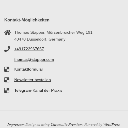
Ö
O
Kontakt-Möglichkeiten
P
Thomas Stapper, Mörsenbroicher Weg 191
40470 Düsseldorf, Germany
A
+491722967667
T
thomas@stapper.com
Kontaktformular
H
Newsletter bestellen
I
Telegram-Kanal der Praxis
E
D
Impressum
Designed using
Chromatic Premium
. Powered by
WordPress
.