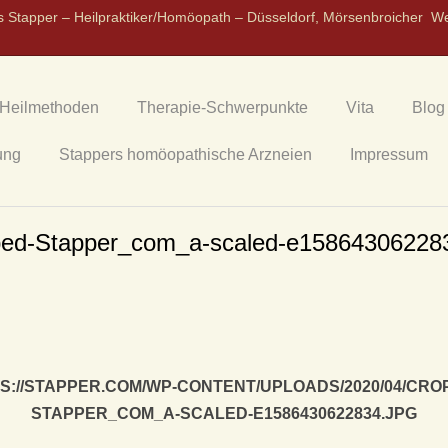
s Stapper – Heilpraktiker/Homöopath – Düsseldorf, Mörsenbroicher W
Heilmethoden
Therapie-Schwerpunkte
Vita
Blog
ung
Stappers homöopathische Arzneien
Impressum
ped-Stapper_com_a-scaled-e158643062283
S://STAPPER.COM/WP-CONTENT/UPLOADS/2020/04/CRO
STAPPER_COM_A-SCALED-E1586430622834.JPG