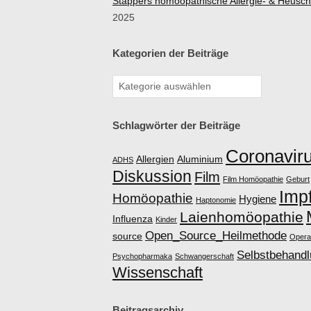
Stappers homöopathische Allergie- & Heusc
S
2025
C
Kategorien der Beiträge
H
E
Schlagwörter der Beiträge
H
Coronavir
Allergien
Aluminium
ADHS
Diskussion
Film
Film Homöopathie
Geburt
O
Imp
Homöopathie
Hygiene
Haptonomie
Laienhomöopathie
M
Influenza
Kinder
Open_Source_Heilmethode
source
Opera
Ö
Selbstbehand
Psychopharmaka
Schwangerschaft
Wissenschaft
O
Beitragsarchiv