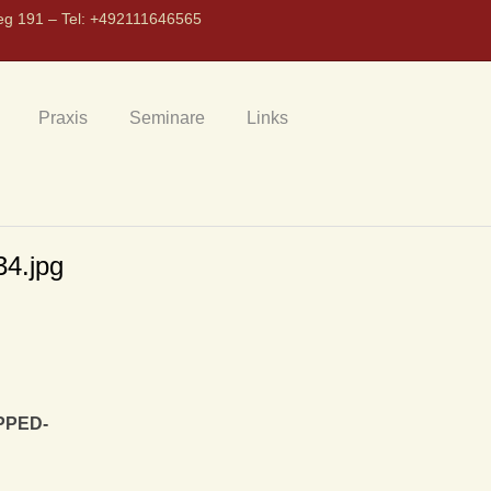
eg 191 – Tel: +492111646565
Praxis
Seminare
Links
4.jpg
PPED-