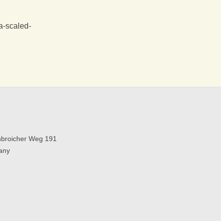
a-scaled-
broicher Weg 191
any