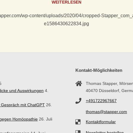
WEITERLESEN
stapper.com/wp-content/uploads/2020/04/cropped-Stapper_com_
e1586430622834.jpg
Kontakt-Möglichkeiten
5
Thomas Stapper, Mörsen
blicke und Auswirkungen
4.
40470 Düsseldorf, Germ
+491722967667
in Gespräch mit ChatGPT
26.
thomas@stapper.com
n gegen Homöopathie
26. Juli
Kontaktformular
Newsletter bestellen