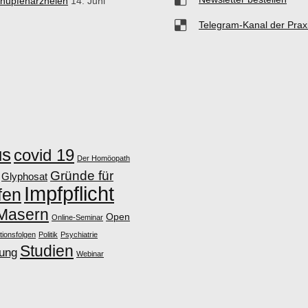
hnupfenarzneien
14. Juni
Telegram-Kanal der Prax
us
covid 19
Der Homöopath
Gründe für
Glyphosat
Impfpflicht
fen
Masern
Open
Online-Seminar
tionsfolgen
Politik
Psychiatrie
Studien
lung
Webinar