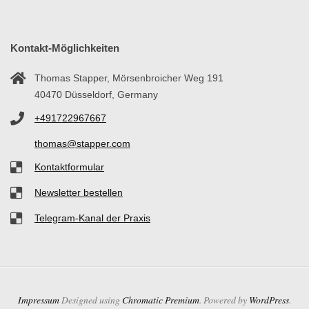
Ö
O
Kontakt-Möglichkeiten
P
Thomas Stapper, Mörsenbroicher Weg 191
40470 Düsseldorf, Germany
A
+491722967667
T
thomas@stapper.com
Kontaktformular
H
Newsletter bestellen
I
Telegram-Kanal der Praxis
E
D
Impressum
Designed using
Chromatic Premium
. Powered by
WordPress
.