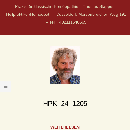
Praxis für klassische Homöopathie – Thomas Stapper –
Heilpraktiker/Homöopath – Düsseldorf, Mörsenbroicher Weg 191
– Tel: +492111646565
P
R
HPK_24_1205
A
WEITERLESEN