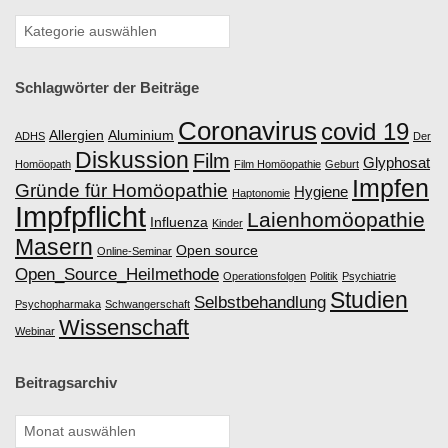
S
I
Schlagwörter der Beiträge
S
Coronavirus
covid 19
Allergien
Aluminium
ADHS
Der
Diskussion
Film
Glyphosat
C
Homöopath
Film Homöopathie
Geburt
Impfen
Gründe für Homöopathie
Hygiene
Haptonomie
Impfpflicht
H
Laienhomöopathie
Influenza
Kinder
Masern
Open source
Online-Seminar
E
Open_Source_Heilmethode
Operationsfolgen
Politik
Psychiatrie
Studien
Selbstbehandlung
Psychopharmaka
Schwangerschaft
H
Wissenschaft
Webinar
O
Beitragsarchiv
M