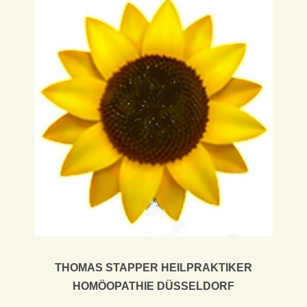
X
I
S
F
Ü
R
K
L
A
THOMAS STAPPER HEILPRAKTIKER
HOMÖOPATHIE DÜSSELDORF
S