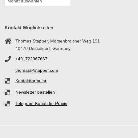
Ü
S
S
Kontakt-Möglichkeiten
Thomas Stapper, Mörsenbroicher Weg 191
E
40470 Düsseldorf, Germany
L
+491722967667
thomas@stapper.com
D
Kontaktformular
O
Newsletter bestellen
R
Telegram-Kanal der Praxis
F