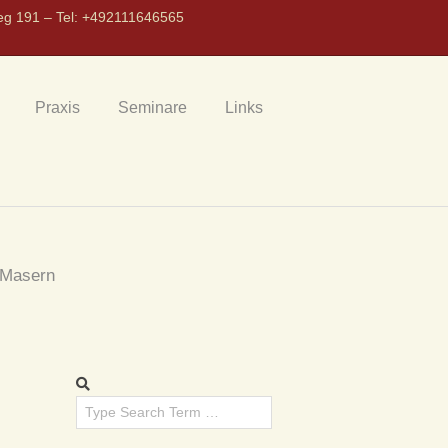
eg 191 – Tel: +492111646565
Praxis
Seminare
Links
Masern