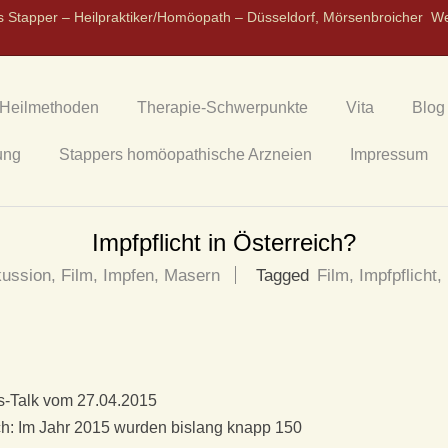
s Stapper – Heilpraktiker/Homöopath – Düsseldorf, Mörsenbroicher W
Heilmethoden
Therapie-Schwerpunkte
Vita
Blog
ung
Stappers homöopathische Arzneien
Impressum
Impfpflicht in Österreich?
kussion
,
Film
,
Impfen
,
Masern
Tagged
Film
,
Impfpflicht
,
s-Talk vom 27.04.2015
ch: Im Jahr 2015 wurden bislang knapp 150