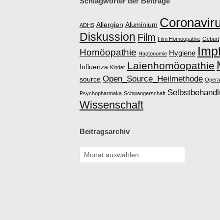
Schlagwörter der Beiträge
Coronavir
Allergien
Aluminium
ADHS
Diskussion
Film
Film Homöopathie
Geburt
Imp
Homöopathie
Hygiene
Haptonomie
Laienhomöopathie
Influenza
Kinder
Open_Source_Heilmethode
source
Opera
Selbstbehand
Psychopharmaka
Schwangerschaft
Wissenschaft
Beitragsarchiv