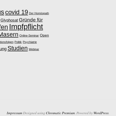
us
covid 19
Der Homöopath
Gründe für
Glyphosat
Impfpflicht
fen
Masern
Open
Online-Seminar
tionsfolgen
Politik
Psychiatrie
Studien
lung
Webinar
Impressum
Designed using
Chromatic Premium
. Powered by
WordPress
.