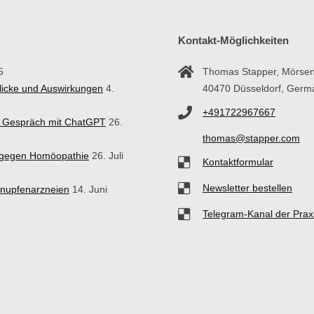
Kontakt-Möglichkeiten
5
Thomas Stapper, Mörsen
blicke und Auswirkungen
4.
40470 Düsseldorf, Germ
+491722967667
in Gespräch mit ChatGPT
26.
thomas@stapper.com
n gegen Homöopathie
26. Juli
Kontaktformular
Newsletter bestellen
hnupfenarzneien
14. Juni
Telegram-Kanal der Prax