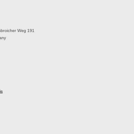
broicher Weg 191
any
is