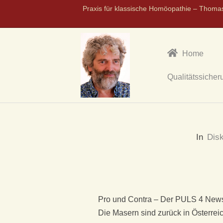
Praxis für klassische Homöopathie – Thoma
Home
Qualitätssicher
P
R
In
Dis
A
X
I
Pro und Contra – Der PULS 4 New
Die Masern sind zurück in Österrei