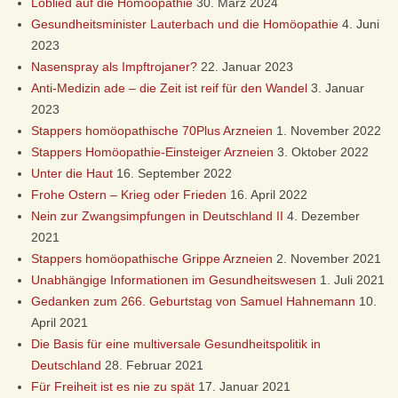
Loblied auf die Homöopathie
30. März 2024
Ö
Gesundheitsminister Lauterbach und die Homöopathie
4. Juni
2023
O
Nasenspray als Impftrojaner?
22. Januar 2023
Anti-Medizin ade – die Zeit ist reif für den Wandel
3. Januar
P
2023
Stappers homöopathische 70Plus Arzneien
1. November 2022
A
Stappers Homöopathie-Einsteiger Arzneien
3. Oktober 2022
Unter die Haut
16. September 2022
T
Frohe Ostern – Krieg oder Frieden
16. April 2022
Nein zur Zwangsimpfungen in Deutschland II
4. Dezember
H
2021
Stappers homöopathische Grippe Arzneien
2. November 2021
I
Unabhängige Informationen im Gesundheitswesen
1. Juli 2021
Gedanken zum 266. Geburtstag von Samuel Hahnemann
10.
E
April 2021
Die Basis für eine multiversale Gesundheitspolitik in
D
Deutschland
28. Februar 2021
Für Freiheit ist es nie zu spät
17. Januar 2021