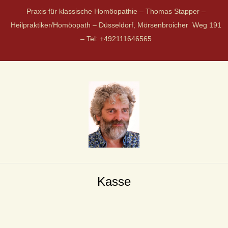
Praxis für klassische Homöopathie – Thomas Stapper –
Heilpraktiker/Homöopath – Düsseldorf, Mörsenbroicher Weg 191
– Tel: +492111646565
P
R
Kasse
A