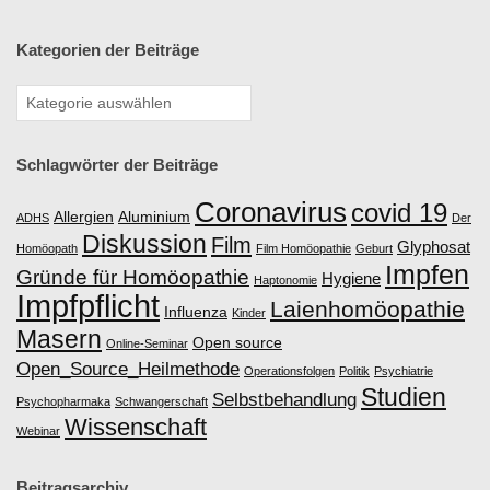
Kategorien der Beiträge
Schlagwörter der Beiträge
Coronavirus
covid 19
Allergien
Aluminium
ADHS
Der
Diskussion
Film
Glyphosat
Homöopath
Film Homöopathie
Geburt
Impfen
Gründe für Homöopathie
Hygiene
Haptonomie
Impfpflicht
Laienhomöopathie
Influenza
Kinder
Masern
Open source
Online-Seminar
Open_Source_Heilmethode
Operationsfolgen
Politik
Psychiatrie
Studien
Selbstbehandlung
Psychopharmaka
Schwangerschaft
Wissenschaft
Webinar
Beitragsarchiv