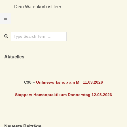
X
Dein Warenkorb ist leer.
I
S
F
Ü
Aktuelles
R
K
C90 –
Onlineworkshop am Mi, 11.03
.2026
L
Stappers Homöopraktikum Donnerstag 12.03
.2026
A
S
Neueste Beiträge