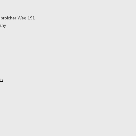
broicher Weg 191
any
is