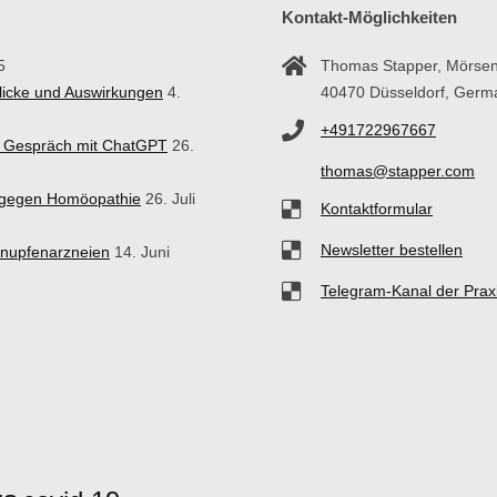
Kontakt-Möglichkeiten
5
Thomas Stapper, Mörsen
blicke und Auswirkungen
4.
40470 Düsseldorf, Germ
+491722967667
in Gespräch mit ChatGPT
26.
thomas@stapper.com
n gegen Homöopathie
26. Juli
Kontaktformular
Newsletter bestellen
hnupfenarzneien
14. Juni
Telegram-Kanal der Prax