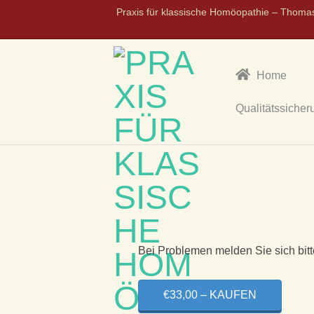
Praxis für klassische Homöopathie – Thoma
Home
Qualitätssicher
P
R
A
X
Bei Problemen melden Sie sich bitt
I
€33,00 – KAUFEN