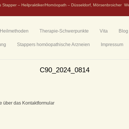
s Stapper – Heilpraktiker/Homöopath – Düsseldorf, Mörsenbroicher W
Heilmethoden
Therapie-Schwerpunkte
Vita
Blog
ung
Stappers homöopathische Arzneien
Impressum
C90_2024_0814
e über das Kontaktformular