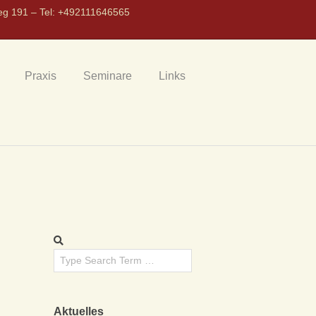
eg 191 – Tel: +492111646565
Praxis
Seminare
Links
Aktuelles