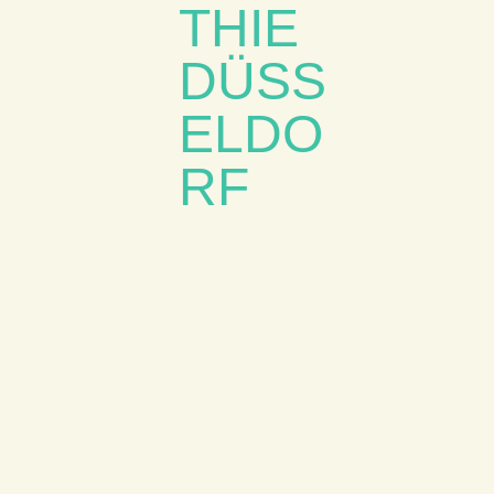
S
F
Ü
R
K
L
A
S
S
I