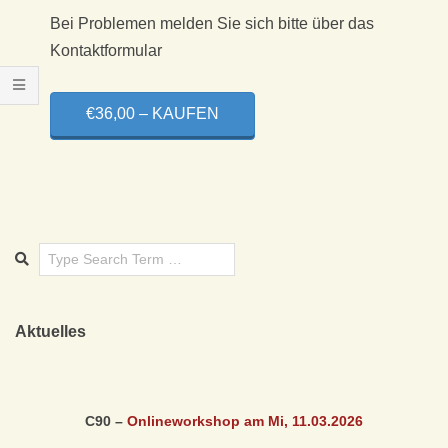
X
Bei Problemen melden Sie sich bitte über das
I
Kontaktformular
S
€36,00 – KAUFEN
F
Ü
R
K
L
Aktuelles
A
C90 –
Onlineworkshop am Mi, 11.03
.2026
S