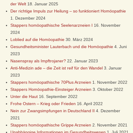
Ö
der Welt
18. Januar 2025
Der richtige Impuls zur Heilung – so funktioniert Homöopathie
O
1. Dezember 2024
Stappers homöopathische Seelenarzneien I
16. November
P
2024
Loblied auf die Homöopathie
30. März 2024
A
Gesundheitsminister Lauterbach und die Homöopathie
4. Juni
2023
T
Nasenspray als Impftrojaner?
22. Januar 2023
Anti-Medizin ade – die Zeit ist reif für den Wandel
3. Januar
H
2023
Stappers homöopathische 70Plus Arzneien
1. November 2022
I
Stappers Homöopathie-Einsteiger Arzneien
3. Oktober 2022
Unter die Haut
16. September 2022
E
Frohe Ostern – Krieg oder Frieden
16. April 2022
Nein zur Zwangsimpfungen in Deutschland II
4. Dezember
D
2021
Stappers homöopathische Grippe Arzneien
2. November 2021
Unabhängige Informationen im Gesundheitswesen
1. Juli 2021