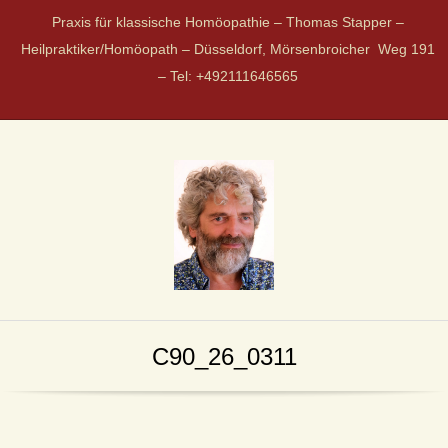
Praxis für klassische Homöopathie – Thomas Stapper –
Heilpraktiker/Homöopath – Düsseldorf, Mörsenbroicher Weg 191
– Tel: +492111646565
P
R
C90_26_0311
A