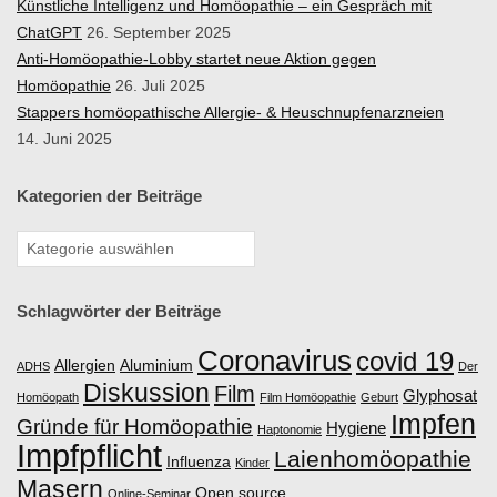
Künstliche Intelligenz und Homöopathie – ein Gespräch mit
ChatGPT
26. September 2025
Anti-Homöopathie-Lobby startet neue Aktion gegen
Homöopathie
26. Juli 2025
Stappers homöopathische Allergie- & Heuschnupfenarzneien
14. Juni 2025
Kategorien der Beiträge
Schlagwörter der Beiträge
Coronavirus
covid 19
Allergien
Aluminium
ADHS
Der
Diskussion
Film
Glyphosat
Homöopath
Film Homöopathie
Geburt
Impfen
Gründe für Homöopathie
Hygiene
Haptonomie
Impfpflicht
Laienhomöopathie
Influenza
Kinder
Masern
Open source
Online-Seminar