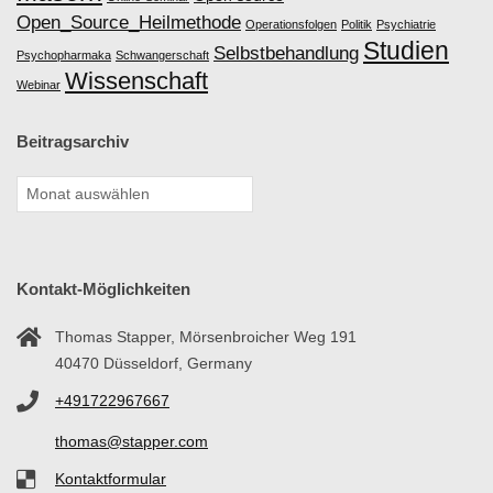
Open_Source_Heilmethode
Operationsfolgen
Politik
Psychiatrie
Studien
Selbstbehandlung
Psychopharmaka
Schwangerschaft
Wissenschaft
Webinar
Beitragsarchiv
Kontakt-Möglichkeiten
Thomas Stapper, Mörsenbroicher Weg 191
40470 Düsseldorf, Germany
+491722967667
thomas@stapper.com
Kontaktformular