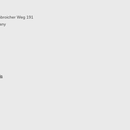
broicher Weg 191
any
is