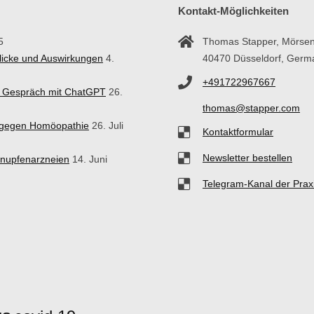
Kontakt-Möglichkeiten
5
Thomas Stapper, Mörsen
blicke und Auswirkungen
4.
40470 Düsseldorf, Germ
+491722967667
in Gespräch mit ChatGPT
26.
thomas@stapper.com
n gegen Homöopathie
26. Juli
Kontaktformular
Newsletter bestellen
hnupfenarzneien
14. Juni
Telegram-Kanal der Prax