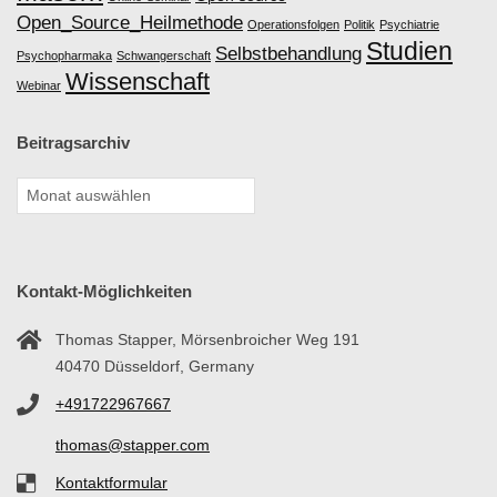
Open_Source_Heilmethode
Operationsfolgen
Politik
Psychiatrie
Studien
Selbstbehandlung
Psychopharmaka
Schwangerschaft
Wissenschaft
Webinar
Beitragsarchiv
Kontakt-Möglichkeiten
Thomas Stapper, Mörsenbroicher Weg 191
40470 Düsseldorf, Germany
+491722967667
thomas@stapper.com
Kontaktformular