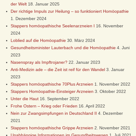
Ö
der Welt
18. Januar 2025
Der richtige Impuls zur Heilung – so funktioniert Homöopathie
O
1. Dezember 2024
Stappers homöopathische Seelenarzneien I
16. November
P
2024
Loblied auf die Homöopathie
30. März 2024
A
Gesundheitsminister Lauterbach und die Homöopathie
4. Juni
2023
T
Nasenspray als Impftrojaner?
22. Januar 2023
Anti-Medizin ade – die Zeit ist reif für den Wandel
3. Januar
H
2023
Stappers homöopathische 70Plus Arzneien
1. November 2022
I
Stappers Homöopathie-Einsteiger Arzneien
3. Oktober 2022
Unter die Haut
16. September 2022
E
Frohe Ostern – Krieg oder Frieden
16. April 2022
Nein zur Zwangsimpfungen in Deutschland II
4. Dezember
D
2021
Stappers homöopathische Grippe Arzneien
2. November 2021
Unabhängige Informationen im Gesundheitswesen
1. Juli 2021