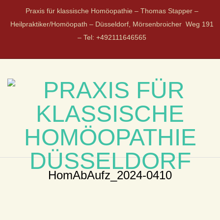
Praxis für klassische Homöopathie – Thomas Stapper –
Heilpraktiker/Homöopath – Düsseldorf, Mörsenbroicher Weg 191
– Tel: +492111646565
P
R
HomAbAufz_2024-0410
A