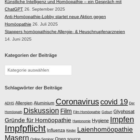
Künstliche Intelligenz und Homöopathie – ein Gespräch mit
ChatGPT
26. September 2025
Anti-Homöopathie-Lobby startet neue Aktion gegen
Homöopathie
26. Juli 2025
Stappers homöopathische Allergie- & Heuschnupfenarzneien
14. Juni 2025
Kategorien der Beiträge
Schlagwörter der Beiträge
Coronavirus
covid 19
Allergien
Aluminium
ADHS
Der
Diskussion
Film
Glyphosat
Homöopath
Film Homöopathie
Geburt
Impfen
Gründe für Homöopathie
Hygiene
Haptonomie
Impfpflicht
Laienhomöopathie
Influenza
Kinder
Masern
Open source
Online-Seminar