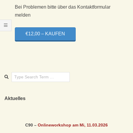
X
Bei Problemen bitte über das Kontaktformular
I
melden
S
€12,00 – KAUFEN
F
Ü
R
K
L
Aktuelles
A
C90 –
Onlineworkshop am Mi, 11.03
.2026
S