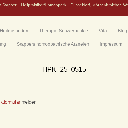
s Stapper – Heilpraktiker/Homöopath – Düsseldorf, Mörsenbroicher W
Heilmethoden
Therapie-Schwerpunkte
Vita
Blog
ung
Stappers homöopathische Arzneien
Impressum
HPK_25_0515
ktformular
melden.