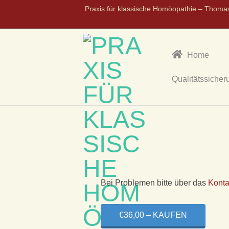
Praxis für klassische Homöopathie – Thoma
Home
Qualitätssicher
P
R
A
X
Bei Problemen bitte über das
Konta
I
€36,00 – KAUFEN