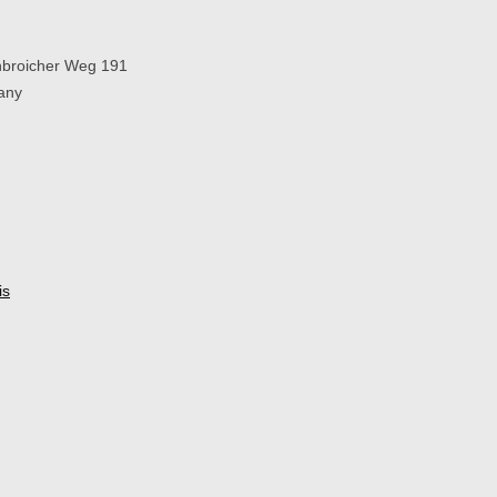
broicher Weg 191
any
is