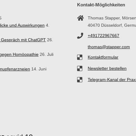
Kontakt-Möglichkeiten
5
Thomas Stapper, Mörsen
blicke und Auswirkungen
4.
40470 Düsseldorf, Germ
+491722967667
in Gespräch mit ChatGPT
26.
thomas@stapper.com
n gegen Homöopathie
26. Juli
Kontaktformular
Newsletter bestellen
hnupfenarzneien
14. Juni
Telegram-Kanal der Prax