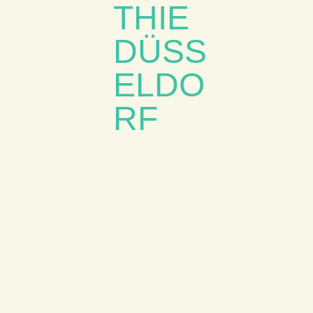
S
F
Ü
R
K
L
A
S
S
I