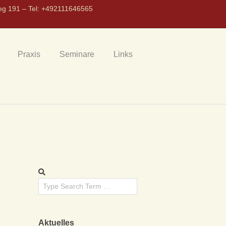
eg 191 – Tel: +492111646565
Praxis
Seminare
Links
Aktuelles