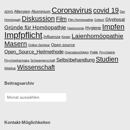
Coronavirus
covid 19
Allergien
Aluminium
ADHS
Der
Diskussion
Film
Glyphosat
Homöopath
Film Homöopathie
Geburt
Impfen
Gründe für Homöopathie
Hygiene
Haptonomie
Impfpflicht
Laienhomöopathie
Influenza
Kinder
Masern
Open source
Online-Seminar
Open_Source_Heilmethode
Operationsfolgen
Politik
Psychiatrie
Studien
Selbstbehandlung
Psychopharmaka
Schwangerschaft
Wissenschaft
Webinar
Beitragsarchiv
Kontakt-Möglichkeiten