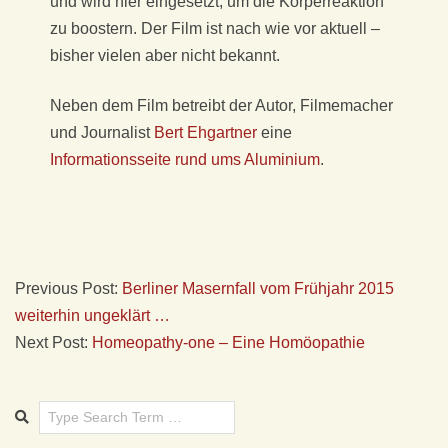
und wird hier eingesetzt, um die Körperreaktion
S
zu boostern. Der Film ist nach wie vor aktuell –
bisher vielen aber nicht bekannt.
I
Neben dem Film betreibt der Autor, Filmemacher
S
und Journalist
Bert Ehgartner
eine
Informationsseite rund ums Aluminium
.
C
H
E
Previous Post:
Berliner Masernfall vom Frühjahr 2015
H
weiterhin ungeklärt …
Next Post:
Homeopathy-one – Eine Homöopathie
O
M