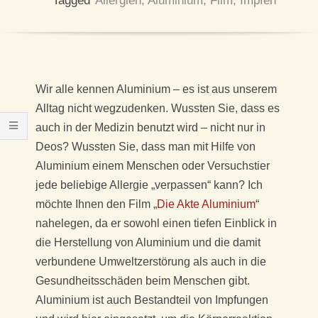
X
Tagged
Allergien
,
Aluminium
,
Film
,
Impfen
I
S
Wir alle kennen Aluminium – es ist aus unserem
F
Alltag nicht wegzudenken. Wussten Sie, dass es
auch in der Medizin benutzt wird – nicht nur in
Ü
Deos? Wussten Sie, dass man mit Hilfe von
R
Aluminium einem Menschen oder Versuchstier
jede beliebige Allergie „verpassen“ kann? Ich
K
möchte Ihnen den Film „
Die Akte Aluminium
“
nahelegen, da er sowohl einen tiefen Einblick in
L
die Herstellung von Aluminium und die damit
verbundene Umweltzerstörung als auch in die
A
Gesundheitsschäden beim Menschen gibt.
Aluminium ist auch Bestandteil von Impfungen
S