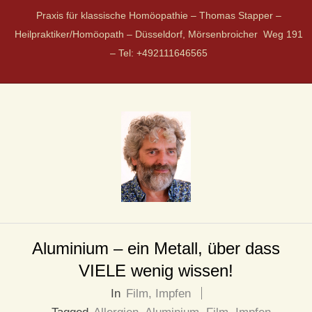
Praxis für klassische Homöopathie – Thomas Stapper –
Heilpraktiker/Homöopath – Düsseldorf, Mörsenbroicher Weg 191
– Tel: +492111646565
P
R
Aluminium – ein Metall, über dass
VIELE wenig wissen!
A
In
Film
,
Impfen