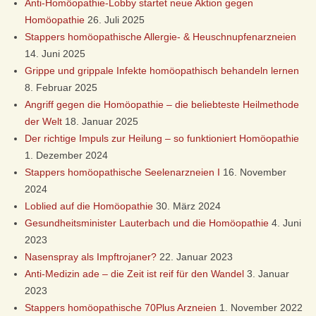
Ü
Anti-Homöopathie-Lobby startet neue Aktion gegen
Homöopathie
26. Juli 2025
S
Stappers homöopathische Allergie- & Heuschnupfenarzneien
14. Juni 2025
S
Grippe und grippale Infekte homöopathisch behandeln lernen
8. Februar 2025
E
Angriff gegen die Homöopathie – die beliebteste Heilmethode
der Welt
18. Januar 2025
L
Der richtige Impuls zur Heilung – so funktioniert Homöopathie
1. Dezember 2024
D
Stappers homöopathische Seelenarzneien I
16. November
2024
O
Loblied auf die Homöopathie
30. März 2024
Gesundheitsminister Lauterbach und die Homöopathie
4. Juni
R
2023
Nasenspray als Impftrojaner?
22. Januar 2023
F
Anti-Medizin ade – die Zeit ist reif für den Wandel
3. Januar
2023
Stappers homöopathische 70Plus Arzneien
1. November 2022