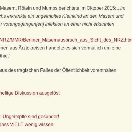
 Masern, Röteln und Mumps berichtete im Oktober 2015: „„
Im
chs erkrankte ein ungeimpftes Kleinkind an den Masern und
ner vorangegangen[en] Infektion an einer nicht erkannten
ekt/NRZ/MMR/Berliner_Masernausbruch_aus_Sicht_des_NRZ.htm
nen aus Ärztekreisen handelte es sich vermutlich um eine
hie.“
atus des tragischen Falles der Öffentlichkeit vorenthalten
heftige Diskussion ausgelöst
t: Ungeimpfte sind gesünder!
 dass VIELE wenig wissen!