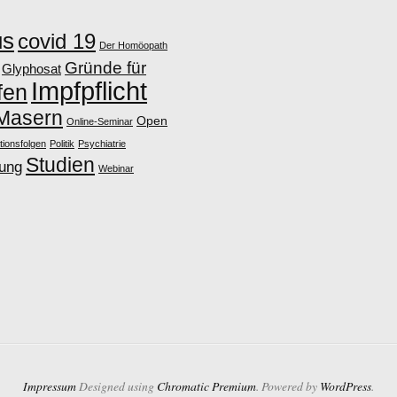
us
covid 19
Der Homöopath
Gründe für
Glyphosat
Impfpflicht
fen
Masern
Open
Online-Seminar
tionsfolgen
Politik
Psychiatrie
Studien
lung
Webinar
Impressum
Designed using
Chromatic Premium
. Powered by
WordPress
.