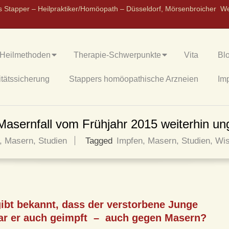
s Stapper – Heilpraktiker/Homöopath – Düsseldorf, Mörsenbroicher W
Heilmethoden
Therapie-Schwerpunkte
Vita
Bl
itätssicherung
Stappers homöopathische Arzneien
Im
 Masernfall vom Frühjahr 2015 weiterhin un
,
Masern
,
Studien
Tagged
Impfen
,
Masern
,
Studien
,
Wis
gibt bekannt, dass der verstorbene Junge
ar er auch geimpft – auch gegen Masern?