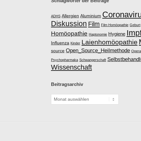
Schlagwörter der Beiträge
Coronavir
Allergien
Aluminium
ADHS
Diskussion
Film
Film Homöopathie
Geburt
Imp
Homöopathie
Hygiene
Haptonomie
Laienhomöopathie
Influenza
Kinder
Open_Source_Heilmethode
source
Opera
Selbstbehand
Psychopharmaka
Schwangerschaft
Wissenschaft
Beitragsarchiv