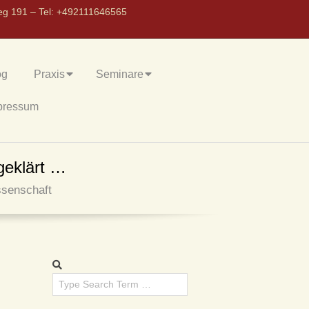
eg 191 – Tel: +492111646565
og
Praxis
Seminare
pressum
geklärt …
senschaft