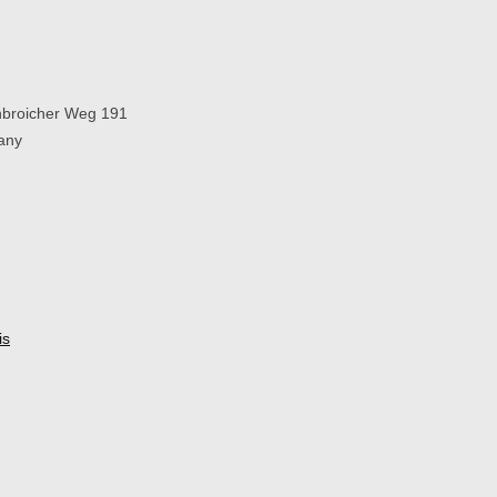
broicher Weg 191
any
is