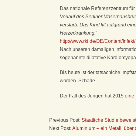
S
Das nationale Referenzzentrum für
F
Verlauf des Berliner Masernausbru
verstarb. Das Kind litt aufgrund ei
Ü
Herzerkrankung.
“
http://www.rki.de/DE/Content/Inf
R
Nach unseren damaligen Informatio
K
sogenannte dilatative Kardiomyopat
L
Bis heute ist der tatsächiche Impfst
worden. Schade …
A
Der Fall des Jungen hat 2015
eine 
S
S
Previous Post:
Staatliche Studie beweis
Next Post:
Aluminium – ein Metall, über
I