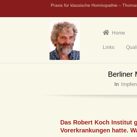
Praxis für klassische Homöopathie – Thoma
Home
Links
Qual
P
Berliner
R
In
Impfen
A
X
I
Das Robert Koch Institut 
Vorerkrankungen hatte. W