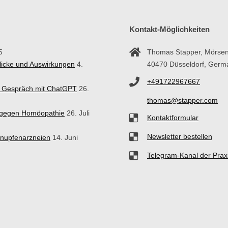
Kontakt-Möglichkeiten
5
Thomas Stapper, Mörsen
blicke und Auswirkungen
4.
40470 Düsseldorf, Germ
+491722967667
in Gespräch mit ChatGPT
26.
thomas@stapper.com
n gegen Homöopathie
26. Juli
Kontaktformular
Newsletter bestellen
hnupfenarzneien
14. Juni
Telegram-Kanal der Prax