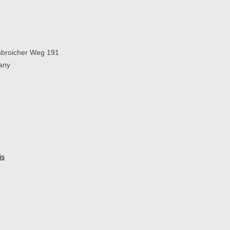
broicher Weg 191
any
is