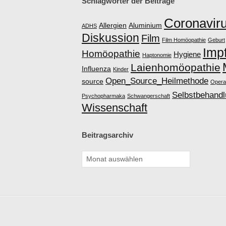
Schlagwörter der Beiträge
Coronavir
Allergien
Aluminium
ADHS
Diskussion
Film
Film Homöopathie
Geburt
Imp
Homöopathie
Hygiene
Haptonomie
Laienhomöopathie
Influenza
Kinder
Open_Source_Heilmethode
source
Opera
Selbstbehand
Psychopharmaka
Schwangerschaft
Wissenschaft
Beitragsarchiv