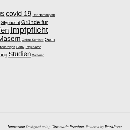
us
covid 19
Der Homöopath
Gründe für
Glyphosat
Impfpflicht
fen
Masern
Open
Online-Seminar
tionsfolgen
Politik
Psychiatrie
Studien
lung
Webinar
Impressum
Designed using
Chromatic Premium
. Powered by
WordPress
.