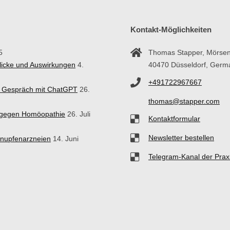
Kontakt-Möglichkeiten
5
Thomas Stapper, Mörsen
blicke und Auswirkungen
4.
40470 Düsseldorf, Germ
+491722967667
in Gespräch mit ChatGPT
26.
thomas@stapper.com
n gegen Homöopathie
26. Juli
Kontaktformular
Newsletter bestellen
hnupfenarzneien
14. Juni
Telegram-Kanal der Prax