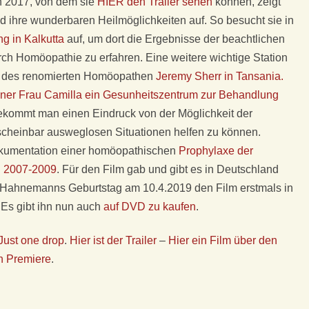
 2017, von dem sie
HIER den Trailer sehen
können, zeigt
ihre wunderbaren Heilmöglichkeiten auf. So besucht sie in
ng in Kalkutta
auf, um dort die Ergebnisse der beachtlichen
ch Homöopathie zu erfahren. Eine weitere wichtige Station
ch des renomierten Homöopathen
Jeremy Sherr in Tansania.
iner Frau Camilla ein Gesunheitszentrum zur Behandlung
ekommt man einen Eindruck von der Möglichkeit der
cheinbar ausweglosen Situationen helfen zu können.
Dokumentation einer homöopathischen
Prophylaxe der
n 2007-2009
. Für den Film gab und gibt es in Deutschland
zu Hahnemanns Geburtstag am 10.4.2019 den Film erstmals in
 Es gibt ihn nun auch
auf DVD zu kaufen
.
Just one drop
.
Hier ist der Trailer
–
Hier ein Film über den
en Premiere
.