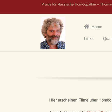
Praxis für klassische Homöopathie – Thoma
Home
Links
Qual
P
R
A
X
I
Hier erscheinen Filme über Homöop