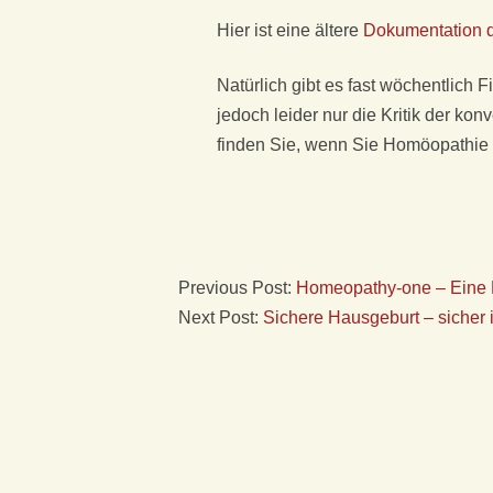
S
Hier ist eine ältere
Dokumentation 
C
Natürlich gibt es fast wöchentlich
jedoch leider nur die Kritik der ko
H
finden Sie, wenn Sie Homöopathie
E
H
Previous Post:
Homeopathy-one – Eine
O
Next Post:
Sichere Hausgeburt – sicher
M
Ö
O