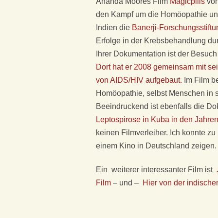
S
Ananda Moores Film
Magicpills
von
den Kampf um die Homöopathie und 
F
Indien die
Banerji-Forschungsstiftu
Erfolge in der Krebsbehandlung dur
Ü
Ihrer Dokumentation ist der Besu
R
Dort hat er 2008 gemeinsam mit se
von AIDS/HIV aufgebaut.
Im Film b
K
Homöopathie, selbst Menschen in s
Beeindruckend ist ebenfalls die 
L
Leptospirose in Kuba in den Jahre
keinen Filmverleiher. Ich konnte 
A
einem Kino in Deutschland zeigen.
S
Ein weiterer interessanter Film ist
Film
– und –
Hier von der indisch
S
I