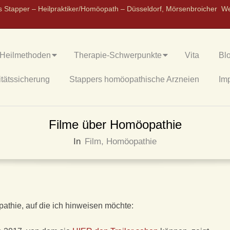
s Stapper – Heilpraktiker/Homöopath – Düsseldorf, Mörsenbroicher W
Heilmethoden
Therapie-Schwerpunkte
Vita
Bl
itätssicherung
Stappers homöopathische Arzneien
Im
Filme über Homöopathie
In
Film
,
Homöopathie
athie, auf die ich hinweisen möchte: