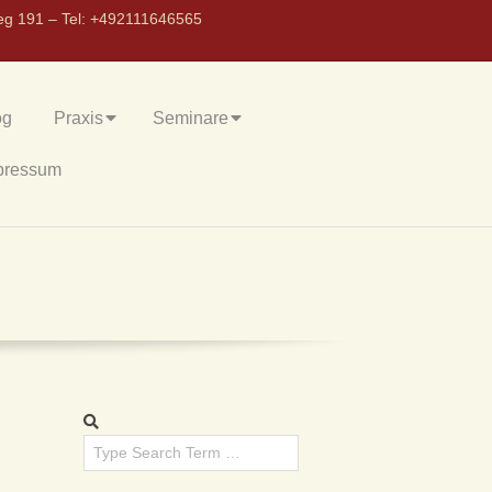
eg 191 – Tel: +492111646565
og
Praxis
Seminare
pressum